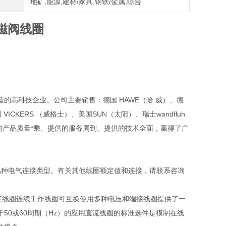
地矿,能源,建材/家具,钢铁/金属,综合
电磁阀线圈
的高科技企业。公司主要销售：德国 HAWE（哈 威）、德
VICKERS （威格士）、美国SUN（太阳）、瑞士wandfluh
提供的产品质量*乘、提供的服务周到、提供的技术全面，赢得了广
几种电气连接类型。有关其他线圈额定值和连接，请联系咨询
定线圈连续工作线圈可互换使用多种电压和端接线圈提供了一
50或60周期（Hz）的应用直流线圈的标准选件是模制在线