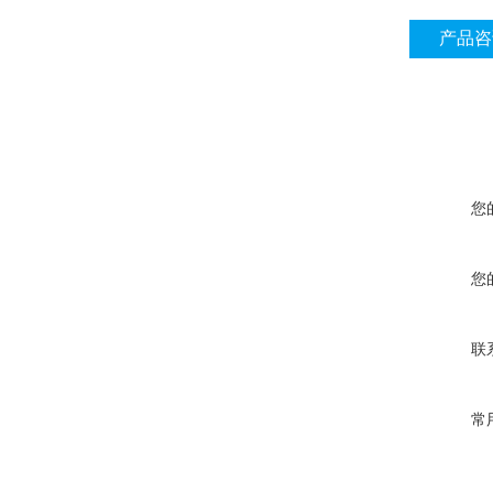
产品咨
您
您
联
常