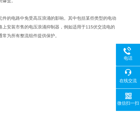
防爆盒。
元件的电路中免受高压浪涌的影响。其中包括某些类型的电动
上安装市售的电压浪涌抑制器，例如适用于115伏交流电的
流器通常为所有整流组件提供保护。
电话
18080
在线交流
微信扫一扫