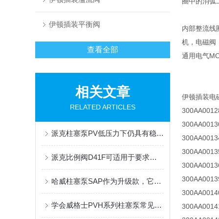
圈中的消弧
伊顿插装平衡阀
内部整流线
机，电磁阀
查看全部
通用电气MO
相关文章
伊顿插装电
RELATED ARTICLES
300AA001
300AA001
派克柱塞泵PV低压力下仍具有稳定的补偿调节功能
300AA001
300AA001
派克比例阀D41F可适用于要求高精度控制的复杂系统
300AA001
300AA001
哈威柱塞泵SAP作为升级款，它的优势和特点有很多
300AA001
学会威格士PVH系列柱塞泵常见故障排除，既省心又省钱
300AA001