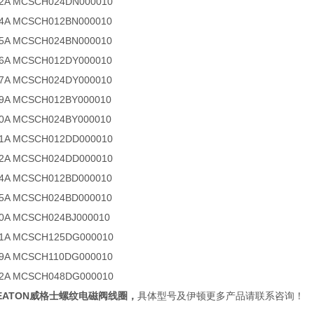
42A MCSCH024DN000010
4A MCSCH012BN000010
5A MCSCH024BN000010
6A MCSCH012DY000010
7A MCSCH024DY000010
9A MCSCH012BY000010
0A MCSCH024BY000010
51A MCSCH012DD000010
52A MCSCH024DD000010
4A MCSCH012BD000010
5A MCSCH024BD000010
0A MCSCH024BJ000010
91A MCSCH125DG000010
09A MCSCH110DG000010
12A MCSCH048DG000010
EATON威格士螺纹电磁阀线圈
，
具体型号及伊顿更多产品请联系咨询！