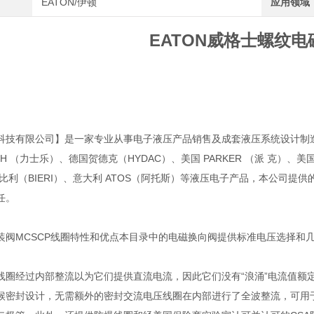
EATON/伊顿
应用领域
EATON威格士螺纹
科技有限公司】是一家专业从事电子液压产品销售及成套液压系统设计制造
OTH （力士乐）、德国贺德克（HYDAC）、美国 PARKER （派 克）、美国 
 比利（BIERI）、意大利 ATOS（阿托斯）等液压电子产品，本公司
任。
装阀MCSCP线圈特性和优点本目录中的电磁换向阀提供标准电压选择和
线圈经过内部整流以为它们提供直流电流，因此它们没有“浪涌”电流值额
候密封设计，无需额外的密封交流电压线圈在内部进行了全波整流，可用于