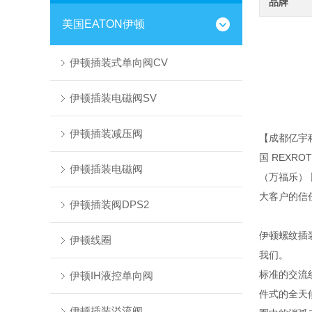
品牌
美国EATON伊顿
伊顿插装式单向阀CV
伊顿插装电磁阀SV
伊顿插装减压阀
【成都亿宇
国 REXR
伊顿插装电磁阀
（万福乐）
大客户的信
伊顿插装阀DPS2
伊顿螺纹插
伊顿线圈
我们。
标准的交流
伊顿IH液控单向阀
件式的全天
伊顿插装溢流阀