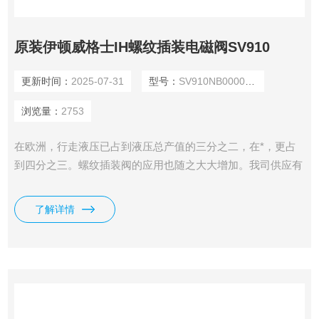
原装伊顿威格士IH螺纹插装电磁阀SV910
更新时间：
2025-07-31
型号：
SV910NB00000000000000A
浏览量：
2753
在欧洲，行走液压已占到液压总产值的三分之二，在*，更占
到四分之三。螺纹插装阀的应用也随之大大增加。我司供应有
原装伊顿威格士IH螺纹插装电磁阀SV910。插装阀在流体控制
功能的领域的使用种类比较广泛，已应用的元件有是电磁换向
了解详情
阀，单向阀，溢流阀，减压阀，流量控制阀和顺序阀。