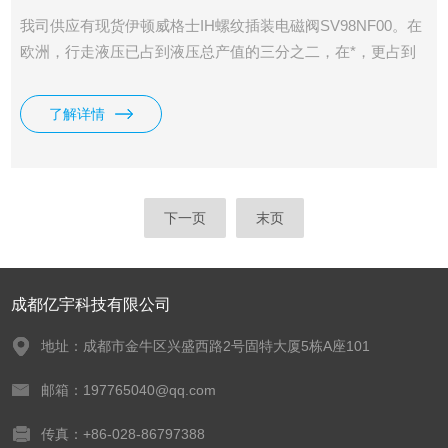
我司供应有现货伊顿威格士IH螺纹插装电磁阀SV98NF00。在
欧洲，行走液压已占到液压总产值的三分之二，在*，更占到
四分之三。螺纹插装阀的应用也随之大大增加。
了解详情
下一页
末页
成都亿宇科技有限公司
地址：成都市金牛区兴盛西路2号固特大厦5栋A座101
邮箱：197765040@qq.com
传真：+86-028-86797388