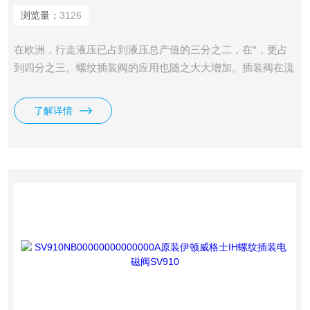
浏览量：
3126
在欧洲，行走液压已占到液压总产值的三分之二，在*，更占
到四分之三。螺纹插装阀的应用也随之大大增加。插装阀在流
体控制功能的领域的使用种类比较广泛，已应用的元件有是电
磁换向阀，单向阀，溢流阀，减压阀，流量控制阀和顺序阀。
了解详情
我司供应有原装伊顿威格士IH螺纹电磁阀SV910NB。