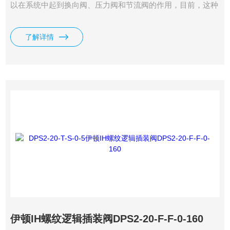
以在系统中起到换向阀、压力阀和节流阀的作用，目前，这种
阀多用于高压、大流量或特大流量的液压系统中。适用机械范
围：大型机床、折床、压铸机、塑料射出成型机、轧铜机及各
了解详情
种重型产业机械及车辆和船舶等。.我司供应有伊顿IH逻辑插
装阀DPS2-20-T-F-0-160-AA。
伊顿IH螺纹逻辑插装阀DPS2-20-F-F-0-160