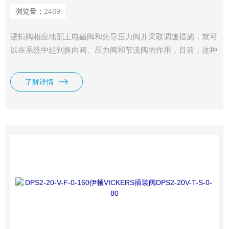
浏览量：
2489
逻辑阀相应地配上电磁阀和先导压力阀并采取调速措施，就可
以在系统中起到换向阀、压力阀和节流阀的作用，目前，这种
阀多用于高压、大流量或特大流量的液压系统中。适用机械范
围：大型机床、折床、压铸机、塑料射出成型机、轧铜机及各
了解详情
种重型产业机械及车辆和船舶等。.我司供应有成都亿宇威格
士逻辑插装阀DPS2-20-B-S-0-40。