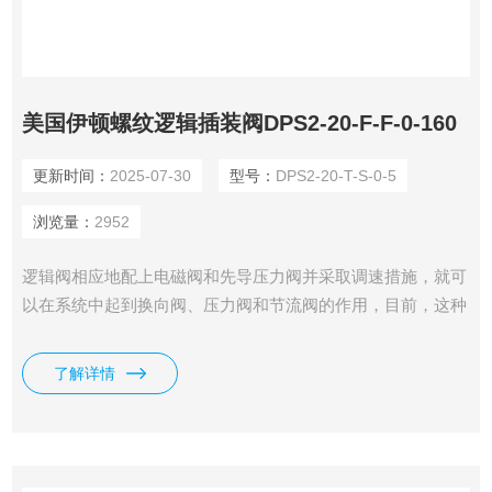
美国伊顿螺纹逻辑插装阀DPS2-20-F-F-0-160
更新时间：
2025-07-30
型号：
DPS2-20-T-S-0-5
浏览量：
2952
逻辑阀相应地配上电磁阀和先导压力阀并采取调速措施，就可
以在系统中起到换向阀、压力阀和节流阀的作用，目前，这种
阀多用于高压、大流量或特大流量的液压系统中。适用机械范
围：大型机床、折床、压铸机、塑料射出成型机、轧铜机及各
了解详情
种重型产业机械及车辆和船舶等。我司供应有美国伊顿螺纹逻
辑插装阀DPS2-20-F-F-0-160。