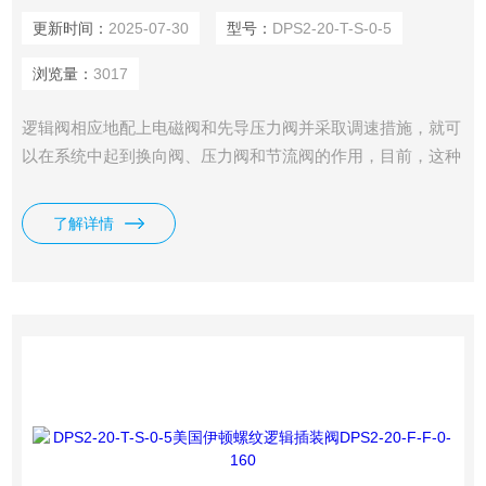
更新时间：
2025-07-30
型号：
DPS2-20-T-S-0-5
浏览量：
3017
逻辑阀相应地配上电磁阀和先导压力阀并采取调速措施，就可
以在系统中起到换向阀、压力阀和节流阀的作用，目前，这种
阀多用于高压、大流量或特大流量的液压系统中。适用机械范
围：大型机床、折床、压铸机、塑料射出成型机、轧铜机及各
了解详情
种重型产业机械及车辆和船舶等。我司供应有伊顿IH螺纹逻辑
插装阀DPS2-20-F-F-0-160。