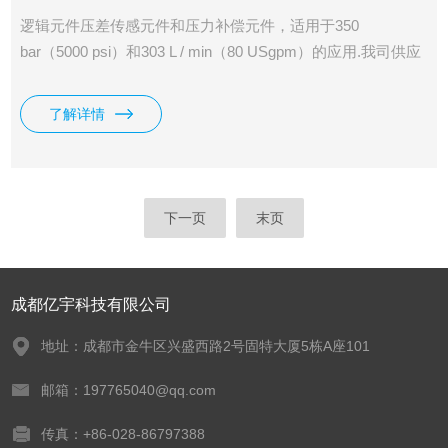
逻辑元件压差传感元件和压力补偿元件，适用于350
bar（5000 psi）和303 L / min（80 USgpm）的应用.我司供应
有威格士VICKERS螺纹插装阀DPS2-16-F-F-0-80。
了解详情
下一页
末页
成都亿宇科技有限公司
地址：成都市金牛区兴盛西路2号固特大厦5栋A座101
邮箱：197765040@qq.com
传真：+86-028-86797388