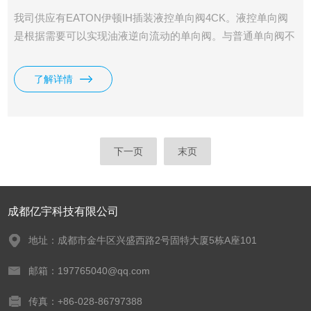
我司供应有EATON伊顿IH插装液控单向阀4CK。液控单向阀
是根据需要可以实现油液逆向流动的单向阀。与普通单向阀不
同，液控单向阀增加了控制活塞和控制油口。
了解详情
下一页
末页
成都亿宇科技有限公司
地址：成都市金牛区兴盛西路2号固特大厦5栋A座101
邮箱：197765040@qq.com
传真：+86-028-86797388