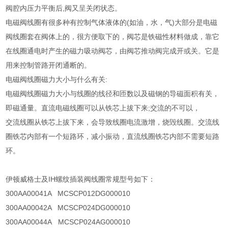
阀腔内压力平衡后,阀又呈关闭状态。
电磁阀线圈有很多种有控制气体液体的(如油，水，气)大部分是电磁
阀线圈套在阀体上的，很方便取下的，阀芯是铁磁性材料做成，靠它
在线圈通电时产生的磁力吸动阀芯，由阀芯推动阀完成开或关。它是
用来控制管路开闭通断的。
电磁阀线圈磁力大小与什么有关:
电磁阀线圈磁力大小与线圈的线径和匝数以及磁钢的导磁面积有关，
即磁通量。直流电磁线圈可以从铁芯上拔下来;交流的不可以，
交流线圈从铁芯上拔下来，会导致线圈电流激增，烧毁线圈。交流线
圈铁芯内部有一个短路环，减小振动，直流线圈铁芯内部不需要短路
环。
伊顿威格士及IH螺纹插装阀线圈常规型号如下：
300AA00041A MCSCP012DG000010
300AA00042A MCSCP024DG000010
300AA00044A MCSCP024AG000010