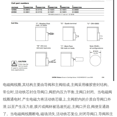
电磁阀线圈,其结构主要由导阀和主阀组成,主阀采用橡胶密封结构。
常位时,活动铁芯封住导阀口,阀腔内压力平衡,主阀口封闭。当电磁阀
线圈通电时,产生电磁力将活动铁芯吸上,主阀腔内的介质自导阀口外
泄,以至产生压力差,膜片或阀杯被迅速托起,主阀口开启,阀便呈通路
了。当电磁阀线圈断电,磁场消失,活动铁芯复位,封闭导阀口,导阀和主