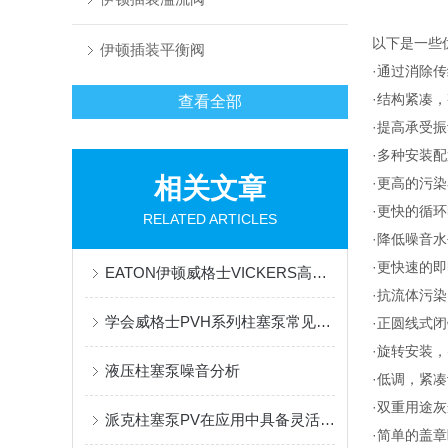
以下是一些优点
伊顿插装平衡阀
·通过消除
·结构紧凑
查看全部
·提高承受
·多种安装
相关文章
·更高的污
·更快的循
RELATED ARTICLES
·降低噪音
·更快速的
EATON伊顿威格士VICKERS高压比利柱塞泵PVXS工作原理
·抗流体污染
学会威格士PVH系列柱塞泵常见故障排除，既省心又省钱
·正圆线式
·旋转安装，
液压柱塞泵噪音分析
·低调，紧
·双重用途灰
派克柱塞泵PV在应用中具备灵活性和多样化的选择
·简单的盖