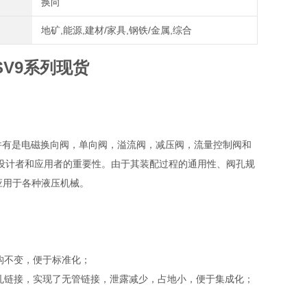
换向
地矿,能源,建材/家具,钢铁/金属,综合
SV9系列现货
元件有是电磁换向阀，单向阀，溢流阀，减压阀，流量控制阀和
设计者和应用者的重要性。由于其装配过程的通用性、阀孔规
应用于各种液压机械。
构不变，便于标准化；
孔链接，实现了无管链接，泄露减少，占地小，便于集成化；