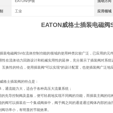
EATON/伊顿
流动方向
类别
工业
应用领域
EATON威格士插装电磁阀
ON插装电磁阀SV在流体控制功能的领域的使用种类比较广泛，已应用的
用性在流体动力回路设计和机械实用性的延伸，充分展示了插装阀对系统
、互换性的特点，使用插装阀*可以实现*的设计配置，也使插装阀广泛地
ON威格士插装阀的特点是：
简单，通流能力大，适合于各种高压大流量系统；
不同的先导控制阀及盖板，便可轻易地实现不同阀的功能，而插装主阀的结
功能的阀可以插装在一个集成阀体中，阀于阀之间的通道通过阀体内部的油
控制阀功率小，有明显的节能效果。