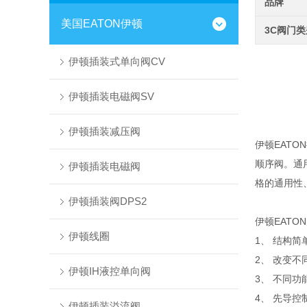
品牌
美国EATON伊顿
3C阀门
伊顿插装式单向阀CV
伊顿插装电磁阀SV
伊顿插装减压阀
伊顿EAT
顺序阀。通
伊顿插装电磁阀
格的通用性
伊顿插装阀DPS2
伊顿EAT
伊顿线圈
1、 结构
2、 改变
伊顿IH液控单向阀
3、 不同
4、 先导
伊顿插装溢流阀