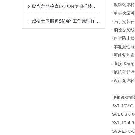
·镀锌钢结
应当定期检查EATON伊顿插装阀的密封性能和松紧度
·单手快速
威格士伺服阀SM4的工作原理详细分析
·易于安装
·消除交叉
·何时防止
·零泄漏性能根
·可修复的
·直接移植
·抵抗外部
·设计允许
伊顿螺纹插
SV1-10V-C-
SV1 8 3 0 0
SV1-10-4-0
SV3-10-C-0