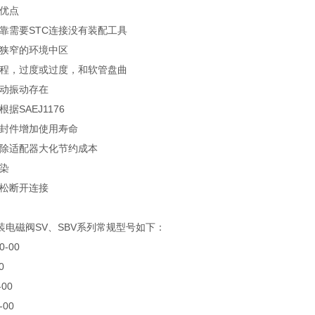
构优点
可靠需要STC连接没有装配工具
在狭窄的环境中区
线程，过度或过度，和软管盘曲
松动振动存在
据SAEJ1176
密封件增加使用寿命
消除适配器大化节约成本
污染
轻松断开连接
装电磁阀SV、SBV系列常规型号如下：
0-00
0
-00
-00