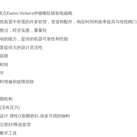
Eaton-Vickers伊顿螺纹插装电磁阀:
传统装置中所需的许多软管，管道和配件，响应时间和效率提高与传统阀
，整洁，经济实惠，重量轻
振动的能力，提供的机器可靠性和性能
配置提供大的设计灵活性
染容限
环时间
水平
即时维修和故障排除
闭锁机构
(没有压力)
凑设计 弹性O形圈密封-很多可用的物料
尘密封/释放套管
章断开工具