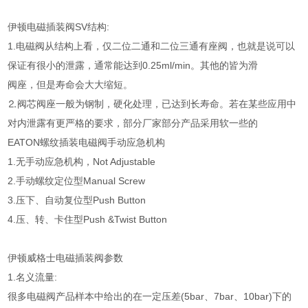
伊顿电磁插装阀SV结构:
1.电磁阀从结构上看，仅二位二通和二位三通有座阀，也就是说可以
保证有很小的泄露，通常能达到0.25ml/min。其他的皆为滑
阀座，但是寿命会大大缩短。
⒉阀芯阀座一般为钢制，硬化处理，已达到长寿命。若在某些应用中
对内泄露有更严格的要求，部分厂家部分产品采用软一些的
EATON螺纹插装电磁阀手动应急机构
1.无手动应急机构，Not Adjustable
2.手动螺纹定位型Manual Screw
3.压下、自动复位型Push Button
4.压、转、卡住型Push &Twist Button
伊顿威格士电磁插装阀参数
1.名义流量:
很多电磁阀产品样本中给出的在一定压差(5bar、7bar、10bar)下的