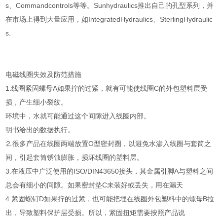
s、Commandcontrols等等。Sunhydraulics推出自己的孔型系列，并
在市场上得到大量应用，如IntegratedHydraulics、SterlingHydraulic
s.
电磁线圈失效及防范措施
1.线圈紧固螺母A如果拧的过紧，就有可能使线圈C的外包塑料层受
损，产生细小裂纹。
环境中，水就可能通过这个间隙进入线圈内部。
明书给出的数据执行。
⒉很多产品在线圈两端放置O型密封圈，以避免水渗入线圈与套筒之
间，引起套筒锈蚀膨胀，损坏线圈的塑料层。
3.在液压中广泛使用的ISO/DIN43650接头，其金属引脚A与塑料之间
总会有细小的间隙。如果密封垫C未装好或丢失，用在漏天
4.紧固螺钉D如果拧的过紧，也可能把埋在线圈外包塑料中的螺母B拉
出，导致塑料保护层受损。所以，紧固扭矩需要按照产品说