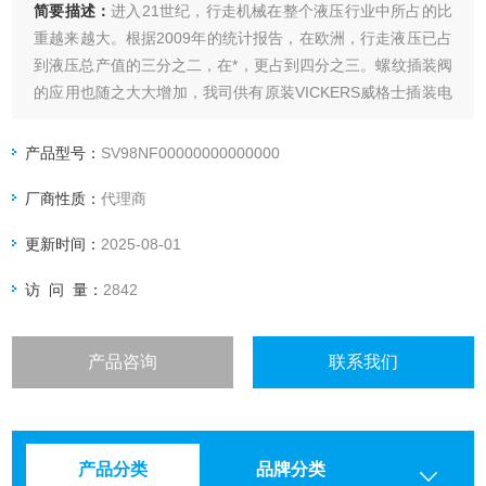
简要描述：
进入21世纪，行走机械在整个液压行业中所占的比
重越来越大。根据2009年的统计报告，在欧洲，行走液压已占
到液压总产值的三分之二，在*，更占到四分之三。螺纹插装阀
的应用也随之大大增加，我司供有原装VICKERS威格士插装电
磁阀SV98。
产品型号：
SV98NF00000000000000
厂商性质：
代理商
更新时间：
2025-08-01
访 问 量：
2842
产品咨询
联系我们
产品分类
品牌分类