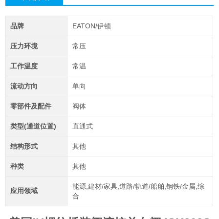
品牌
EATON/伊顿
压力环境
常压
工作温度
常温
流动方向
单向
零部件及配件
阀体
类型(通道位置)
直通式
结构形式
其他
种类
其他
能源,建材/家具,道路/轨道/船舶,钢铁/金属,综
应用领域
合