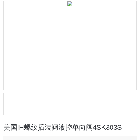
美国IH螺纹插装阀液控单向阀4SK303S