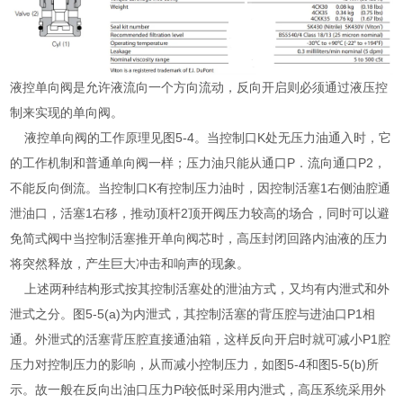
液控单向阀是允许液流向一个方向流动，反向开启则必须通过液压控
制来实现的单向阀。
液控单向阀的工作原理见图5-4。当控制口K处无压力油通入时，它
的工作机制和普通单向阀一样；压力油只能从通口P．流向通口P2，
不能反向倒流。当控制口K有控制压力油时，因控制活塞1右侧油腔通
泄油口，活塞1右移，推动顶杆2顶开阀压力较高的场合，同时可以避
免简式阀中当控制活塞推开单向阀芯时，高压封闭回路内油液的压力
将突然释放，产生巨大冲击和响声的现象。
上述两种结构形式按其控制活塞处的泄油方式，又均有内泄式和外
泄式之分。图5-5(a)为内泄式，其控制活塞的背压腔与进油口P1相
通。外泄式的活塞背压腔直接通油箱，这样反向开启时就可减小P1腔
压力对控制压力的影响，从而减小控制压力，如图5-4和图5-5(b)所
示。故一般在反向出油口压力Pi较低时采用内泄式，高压系统采用外