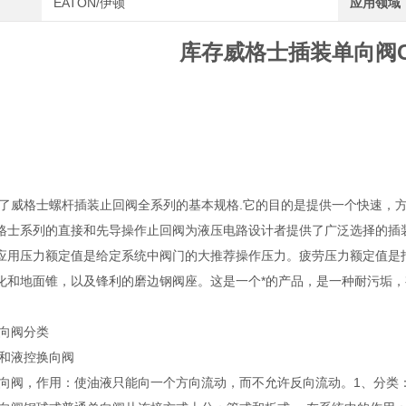
EATON/伊顿
应用领域
库存威格士插装单向阀CV3
了威格士螺杆插装止回阀全系列的基本规格.它的目的是提供一个快速，
格士系列的直接和先导操作止回阀为液压电路设计者提供了广泛选择的插
应用压力额定值是给定系统中阀门的大推荐操作压力。疲劳压力额定值是
化和地面锥，以及锋利的磨边钢阀座。这是一个*的产品，是一种耐污垢
单向阀分类
和液控换向阀
向阀，作用：使油液只能向一个方向流动，而不允许反向流动。1、分类