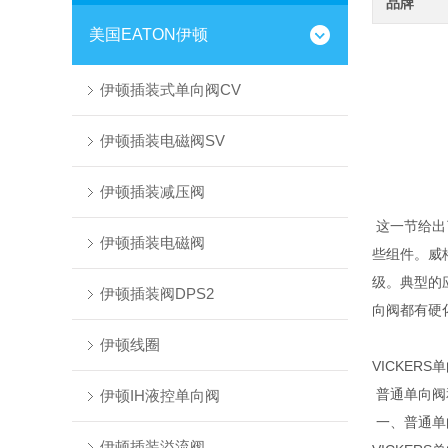
品牌
美国EATON伊顿
伊顿插装式单向阀CV
伊顿插装电磁阀SV
伊顿插装减压阀
这一节给出
伊顿插装电磁阀
些组件。威
级。典型的
伊顿插装阀DPS2
向阀都有硬
伊顿线圈
VICKERS
普通单向阀
伊顿IH液控单向阀
一、普通单
伊顿插装溢流阀