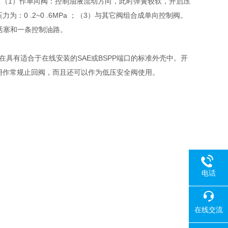
用：（1）作单向阀：控制油液流动方向，此时弹簧较软，开启压
力为：0 .2~0 .6MPa ；（3）与其它阀组合成单向控制阀。
个控制活塞和一条控制油路。
具有适合于在线安装的SAE或BSPP端口的标准外壳中。开
以将阀门用作常规止回阀，而且还可以作为低压安全阀使用。
电话
18080
在线交流