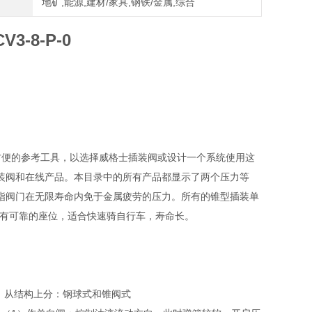
地矿,能源,建材/家具,钢铁/金属,综合
-8-P-0
方便的参考工具，以选择威格士插装阀或设计一个系统使用这
装阀和在线产品。本目录中的所有产品都显示了两个压力等
指阀门在无限寿命内免于金属疲劳的压力。所有的锥型插装单
，有可靠的座位，适合快速骑自行车，寿命长。
：从结构上分：钢球式和锥阀式