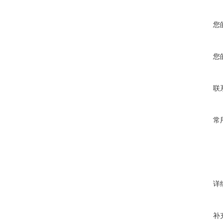
您
您
联
常
详
补