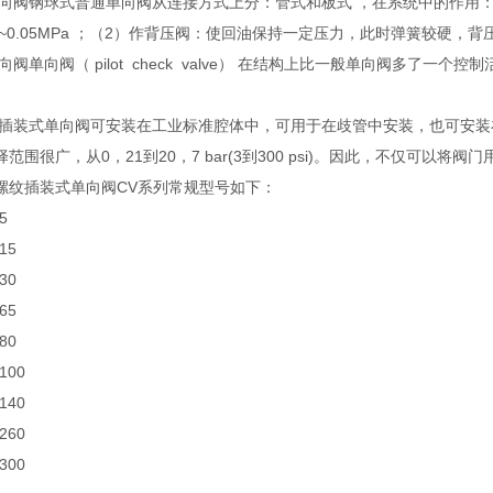
RS单向阀钢球式普通单向阀从连接方式上分：管式和板式 ，在系统中的作
3 ~0.05MPa ；（2）作背压阀：使回油保持一定压力，此时弹簧较硬，背压
S单向阀单向阀（ pilot check valve） 在结构上比一般单向阀多了一
插装式单向阀可安装在工业标准腔体中，可用于在歧管中安装，也可安装在
范围很广，从0，21到20，7 bar(3到300 psi)。因此，不仅可
螺纹插装式单向阀CV系列常规型号如下：
-5
-15
-30
-65
-80
-100
-140
-260
-300