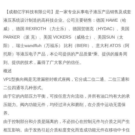
【成都亿宇科技有限公司】是一家专业从事电子液压产品销售及成套
液压系统设计制造的高科技企业。公司主要销售：德国 HAWE（哈
威）、德国 REXROTH （力士乐）、德国贺德克（HYDAC）、美国
PARKER （派 克）、美国 VICKERS （威格士）、美国SUN（太
阳）、瑞士wandfluh（万福乐） 比利（BIERI）、意大利 ATOS（阿
托斯）等液压电子产品，本公司提供的产品质量*乘、提供的服务周
到、提供的技术，赢得了广大客户的信任。
概述
VP1型换向阀是无泄漏密封锥式座阀，它分成二位二通、二位三通和
二位四通等几种形式。
由于它的内部压力平衡，可按任意方向流动，并所有油口均有大的承
压能力。阀内功能元件，均经过淬火和磨削，在介质中运动无需保
养。
由于控制部分和介质是隔离的，不必担心在控制元件与介质之间产生
相互影响。由于发热引起介质粘度变化而造成功能元件在移动中卡住