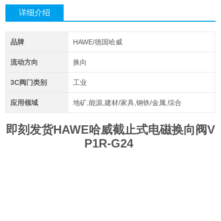
详细介绍
品牌
HAWE/德国哈威
流动方向
换向
3C阀门类别
工业
应用领域
地矿,能源,建材/家具,钢铁/金属,综合
即刻发货HAWE哈威截止式电磁换向阀V
P1R-G24