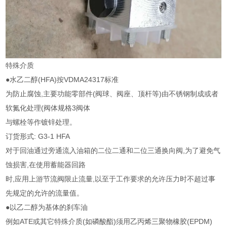
特殊介质
●水乙二醇(HFA)按VDMA24317标准
为防止腐蚀,主要功能零部件(阀球、阀座、顶杆等)由不锈钢制成或者
软氮化处理(阀体规格3阀体
与螺栓等作镀锌处理。
订货形式: G3-1 HFA
对于回油通过旁通流入油箱的二位二通和二位三通换向阀,为了避免气
蚀损害,在使用蓄能器回路
时,应用上游节流阀限止流量,以至于工作要求的允许压力时不超过事
先规定的允许的流量值。
●以乙二醇为基体的刹车油
例如ATE或其它特殊介质(如磷酸酯)须用乙丙烯三聚物橡胶(EPDM)