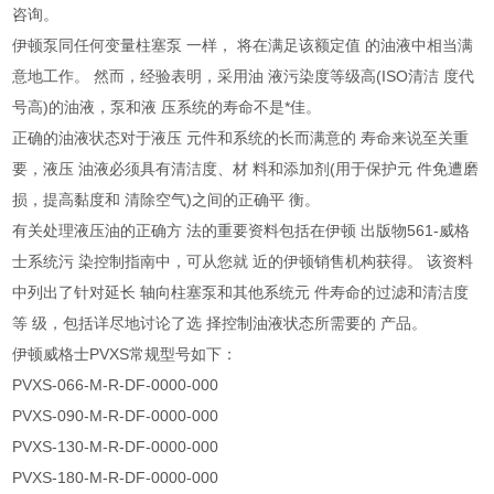
咨询。
伊顿泵同任何变量柱塞泵 一样， 将在满足该额定值 的油液中相当满
意地工作。 然而，经验表明，采用油 液污染度等级高(ISO清洁 度代
号高)的油液，泵和液 压系统的寿命不是*佳。
正确的油液状态对于液压 元件和系统的长而满意的 寿命来说至关重
要，液压 油液必须具有清洁度、材 料和添加剂(用于保护元 件免遭磨
损，提高黏度和 清除空气)之间的正确平 衡。
有关处理液压油的正确方 法的重要资料包括在伊顿 出版物561-威格
士系统污 染控制指南中，可从您就 近的伊顿销售机构获得。 该资料
中列出了针对延长 轴向柱塞泵和其他系统元 件寿命的过滤和清洁度
等 级，包括详尽地讨论了选 择控制油液状态所需要的 产品。
伊顿威格士PVXS常规型号如下：
PVXS-066-M-R-DF-0000-000
PVXS-090-M-R-DF-0000-000
PVXS-130-M-R-DF-0000-000
PVXS-180-M-R-DF-0000-000