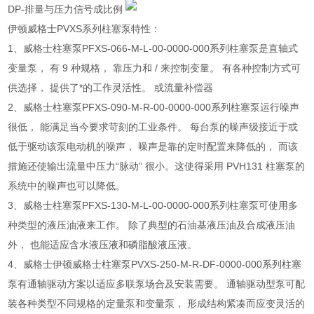
DP-排量与压力信号成比例
伊顿威格士PVXS系列柱塞泵特性：
1、威格士柱塞泵PFXS-066-M-L-00-0000-000系列柱塞泵是直轴式
变量泵， 有 9 种规格， 靠压力和 / 来控制变量。 有各种控制方式可
供选择， 提供了*的工作灵活性。 或流量补偿器
2、威格士柱塞泵PFXS-090-M-R-00-0000-000系列柱塞泵运行噪声
很低， 能满足当今要求苛刻的工业条件。 每台泵的噪声级接近于或
低于驱动该泵电动机的噪声， 噪声是靠的定时配置来降低的， 而该
措施还使输出流量中压力“脉动” 很小。这使得采用 PVH131 柱塞泵的
系统中的噪声也可以降低。
3、威格士柱塞泵PFXS-130-M-L-00-0000-000系列柱塞泵可使用多
种类型的液压油液来工作。 除了典型的石油基液压油及合成液压油
外， 也能适应含水液压液和磷脂酸液压液。
4、威格士伊顿威格士柱塞泵PVXS-250-M-R-DF-0000-000系列柱塞
泵有通轴驱动方案以适应多联泵场合及安装需要。 通轴驱动型泵可配
装各种类型不同规格的定量泵和变量泵， 形成结构紧凑而应变灵活的