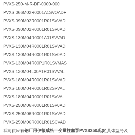
PVXS-250-M-R-DF-0000-000
PVXS-066M02R0001A1SVOADF
PVXS-090M02R0001R01SVVAD
PVXS-090M02R0001R01SV0AD
PVXS-130M04R0001A01SVVAD
PVXS-130M04R0001R01SVVAD
PVXS-130M04R0001R01SV0AD
PVXS-130M04R00P1R01SVMAS
PVXS-130M04L00A1R01SVVAL
PVXS-180M04R0001R01SVVAD
PVXS-180M04R0001R02SVVAL
PVXS-180M04R0001R01SVVAL
PVXS-250M06R0001R01SV0AD
PVXS-250M06R0001R01SVVAD
PVXS-250M06R0001R01SCVAD
我司供应有
钢厂用伊顿威格士变量柱塞泵PVXS250现货
,具体型号及