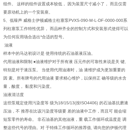
组件。 这样的组件设置成本较低， 因为装置尺寸减小了， 而且仅需
要原动机上的一个安装座。
5、低噪声 威格士伊顿威格士柱塞泵PVXS-090-M-L-DF-0000-000系
列柱塞泵工作特性优异， 而品种齐全的控制方式和安装形式使得可以
为任何应用场合选出*合适的型号。
油液
样本中的马达初设计是 使用传统的石油基液压油。
代用油液和限制:●油液维护对于所有液 压元件的可靠性来说是关 键,
特别是对于液压泵。 当使用代用油液时，油 液维护成为更加重要的
因 素。所有牌号的代用油液 要求精心维护，以保持正 确等级的水含
量，酸度， 黏度和污染度。
油液清洁度
这些泵规定使用污染度等 级为18/15/13(按ISO4406) 的石油基抗磨液
压油，不 推荐在比该污染度等级要 差的油液中工作，而且可 能会缩
短泵零件的寿命。 非石油基的其他油液，重 载工作循环或温度是 调
整这些代号的理由。对 于特殊工作循环的推荐值, 请向您的伊顿代理