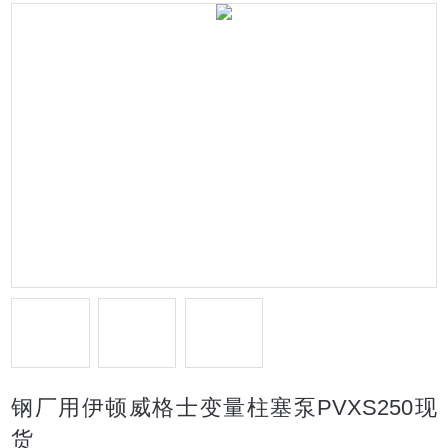
钢厂用伊顿威格士变量柱塞泵PVXS250现
货