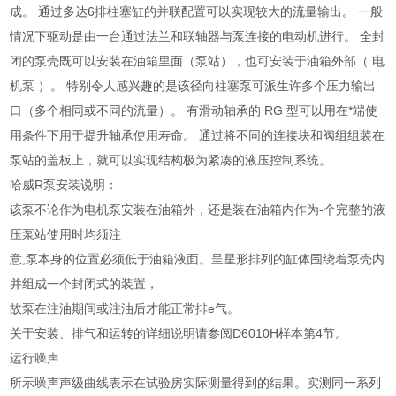
成。 通过多达6排柱塞缸的并联配置可以实现较大的流量输出。 一般
情况下驱动是由一台通过法兰和联轴器与泵连接的电动机进行。 全封
闭的泵壳既可以安装在油箱里面（泵站），也可安装于油箱外部（ 电
机泵 ）。 特别令人感兴趣的是该径向柱塞泵可派生许多个压力输出
口（多个相同或不同的流量）。 有滑动轴承的 RG 型可以用在*端使
用条件下用于提升轴承使用寿命。 通过将不同的连接块和阀组组装在
泵站的盖板上，就可以实现结构极为紧凑的液压控制系统。
哈威R泵安装说明：
该泵不论作为电机泵安装在油箱外，还是装在油箱内作为-个完整的液
压泵站使用时均须注
意,泵本身的位置必须低于油箱液面。呈星形排列的缸体围绕着泵壳内
并组成一个封闭式的装置，
故泵在注油期间或注油后才能正常排e气。
关于安装、排气和运转的详细说明请参阅D6010H样本第4节。
运行噪声
所示噪声声级曲线表示在试验房实际测量得到的结果。实测同一系列