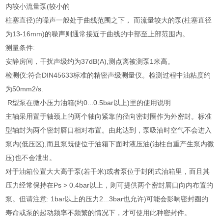
内较小流量泵(较小的
柱塞直径)的噪声一般处于曲线范围之下， 而流量较大的泵(柱塞直径
为13-16mm)的噪声则通常接近于曲线的中部至上部范围内。
测量条件:
安静房间，干扰声级约为37dB(A),测点离被测泵1米高。
检测仪:符合DIN45633标准的精密声级测量仪。检测过程中油粘度约
为50mm2/s.
R型泵在微小压力油箱(约0...0.5bar以上)里的使用说明
主轴采用置于轴颈上的两个轴向紧靠的径向密封圈作为外密封。标准
型轴封为两个密封唇口相对布置。由此达到，泵吸油时空气不会进入
泵内(低压区),而且泵既使位于油箱下面时液压油(油柱自重产生泵内微
压)也不会泄出。
对于油箱位置大大高于泵(若干米)或者泵位于封闭式油箱里，而且其
压力经常保持在Ps > 0.4bar以上，则可提供两个密封唇口向内布置的
泵。但请注意: 1bar以上的压力2...3bar也允许)可能会影响密封圈的
寿命或泵的起动频率不频繁的情况下，才可使用此种密封件。