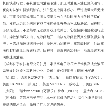
机的快进行程，要从油缸向油箱吸油，加压时避免从油缸流入油箱，
反向时从油缸排油到油箱。法兰型充液阀体积小，经过流量大且无泄
漏，可直接焊接或用法兰固大流量是自在活动时压力损失时所得的
值。液控压力比为阀座有些与液控受压有些面积比所决议。回程时，
必须先泄压，不然能够无法敞开或形成冲击。它操控的油缸被迫行进
时，操控油为压力油，充液阀翻开，油缸充液阀腔因真空汲取很多油
液，当需求加压继续行进时，操控压力油断开，充液阀封闭，油缸充
液阀腔打高压油慢速行进。回程时，充液阀再次翻开，油液经过充液
阀疾速回油箱。
【成都亿宇科技有限公司】是一家从事电子液压产品销售及成套液压
系统设计制造的高科技企业。公司主要代理销售：德国 HAWE
（哈 威）、德国 REXROTH （力士乐）、德国贺德克（HYDAC）、
美国 PARKER （派 克）、美国 VICKERS （威格士）、美国SUN
（太阳）、瑞士wandfluh（万福乐） 比利（BIERI）、意大利 ATOS
（阿托斯）等液压电子产品，本公司提供的产品*、提供的服务周到、
提供的技术全面，赢得了广大客户的信任。