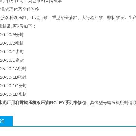
装品质、性价比高，为您节约采购成本
001质量管理体系全程管控
业承接各种液压缸、工程油缸、重型冶金油缸、大行程油缸、非标缸设计生
密封常规型号如下：
420-90/A密封
420-90/B密封
420-90/C密封
420-90/D密封
425-90-1A密封
420-90-1B密封
420-90-1C密封
420-90-1D密封
水泥厂用利君辊压机液压油缸CLFY系列维修包
，具体型号辊压机密封请
询