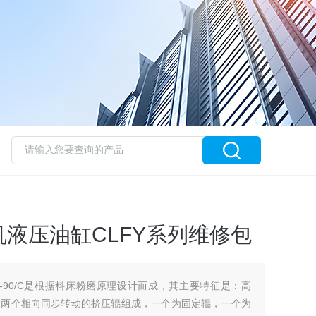
液压油缸CLFY系列维修包
420-90/C是根据料床粉磨原理设计而成，其主要特征是：高
由两个相向同步转动的挤压辊组成，一个为固定辊，一个为