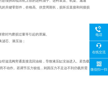
封必须拆卸辊压机上部的进料溜子、进料装置、机架、减速
机的关键零部件，价格高、供货周期长，损坏后直接和间接损
塞密封均磨损过量等引起的泄漏。
电话
换滤芯、液压油；
18080
在线交流
会经溢流阀旁通直接流回油箱，导致液压缸没油进入。若负载
力而不动作。若调节压力较低，则因压力不足达不到仍载所需
微信扫一扫