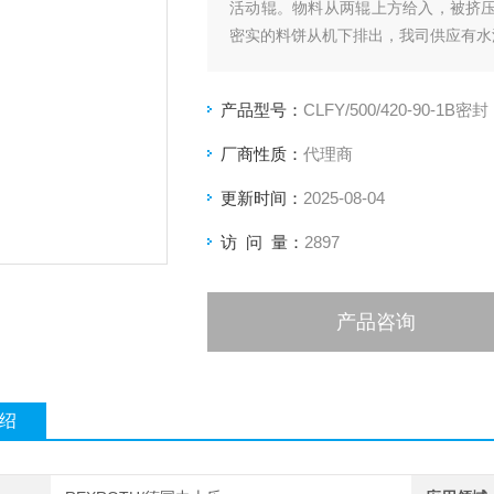
活动辊。物料从两辊上方给入，被挤压辊
密实的料饼从机下排出，我司供应有水
产品型号：
CLFY/500/420-90-1B密封
厂商性质：
代理商
更新时间：
2025-08-04
访 问 量：
2897
产品咨询
绍