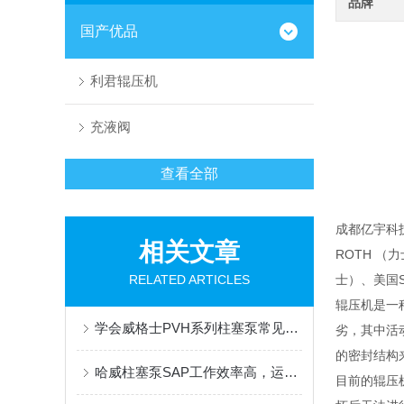
品牌
国产优品
利君辊压机
充液阀
查看全部
成都亿宇科
相关文章
ROTH （
RELATED ARTICLES
士）、美国
辊压机是一
学会威格士PVH系列柱塞泵常见故障排除，既省心又省钱
劣，其中活
的密封结构
哈威柱塞泵SAP工作效率高，运行流畅
目前的辊压