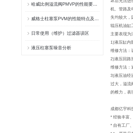
坏后无法进
哈威比例溢流阀PMVP的性能要求有哪些？这里有着详细的分析
机、管路及
失均较大，
威格士柱塞泵PVM的性能特点及主要应用途径
辊压机油缸
日常使用（维护）过滤器误区
主要表现为
1)液压缸
液压柱塞泵噪音分析
维修方法：
2)液压回路
维修方法：
3)液压油
过大，溢流
的椎力，表
成都亿宇科
* 经验丰
* 自有工厂