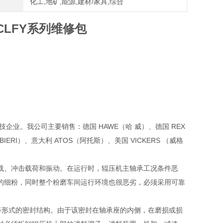
化工,地矿,能源,建材/家具,综合
LFY系列维修包
业。我公司主要销售：德国 HAWE（哈 威）、德国 REX
IERI）、意大利 ATOS（阿托斯）、美国 VICKERS （威格
载、冲击载荷和振动。在运行时，辊压机主轴承工况条件恶
的细粉，同时整个粉磨车间运行环境也很恶劣，必须采用可靠
等形式的密封结构。由于该密封在轴承座的内侧，在磨损或损