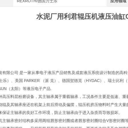
REXROTH/德国力士乐
应用领域
水泥厂用利君辊压机液压油缸C
技有限公司 是一家从事电子液压产品销售及成套液压系统设计制造的高科技企
力士乐）、美国 PARKER （派 克）、德国贺德克（HYDAC）、瑞士比利（B
SUN（太阳）等液压电子产品.
种高压料层粉磨设备，其主轴承属于重载轴承，工况条件主要是低速、重
动辊及其轴承座还在机架上前后滑动及偏摆，辊压机挤压物料时产生大量
来保证主轴承的良好工作环境，防止主轴承由于进入杂质而导致损坏。
机主轴承密封结构多采用两组唇形密封圈或者唇形密封圈结合V形密封圈