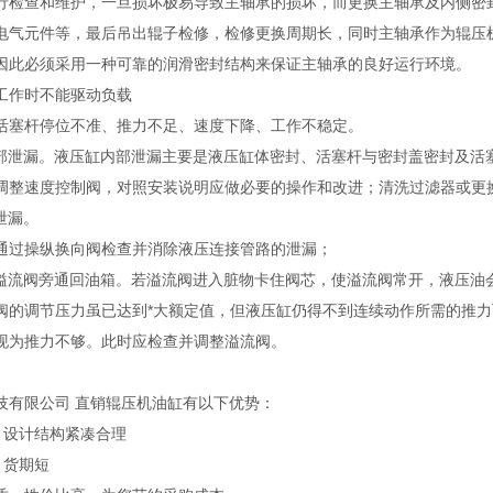
行检查和维护，一旦损坏极易导致主轴承的损坏，而更换主轴承及内侧密
电气元件等，最后吊出辊子检修，检修更换周期长，同时主轴承作为辊压
因此必须采用一种可靠的润滑密封结构来保证主轴承的良好运行环境。
工作时不能驱动负载
活塞杆停位不准、推力不足、速度下降、工作不稳定。
内部泄漏。液压缸内部泄漏主要是液压缸体密封、活塞杆与密封盖密封及活
调整速度控制阀，对照安装说明应做必要的操作和改进；清洗过滤器或更
泄漏。
通过操纵换向阀检查并消除液压连接管路的泄漏；
经溢流阀旁通回油箱。若溢流阀进入脏物卡住阀芯，使溢流阀常开，液压油
阀的调节压力虽已达到*大额定值，但液压缸仍得不到连续动作所需的推
现为推力不够。此时应检查并调整溢流阀。
技有限公司 直销辊压机油缸有以下优势：
富、设计结构紧凑合理
、货期短