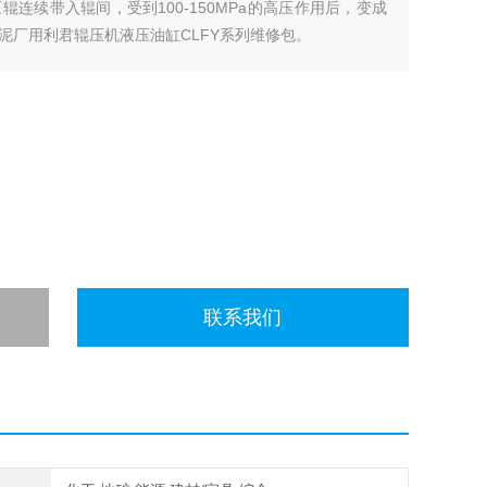
连续带入辊间，受到100-150MPa的高压作用后，变成
泥厂用利君辊压机液压油缸CLFY系列维修包。
联系我们