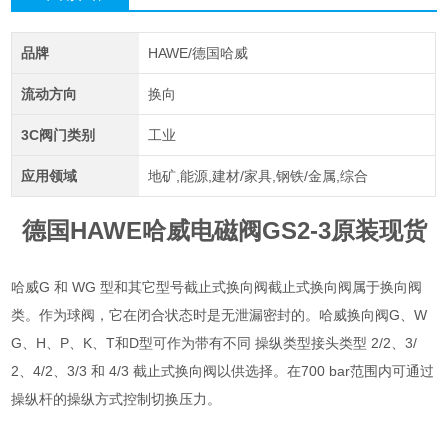
品牌
HAWE/德国哈威
流动方向
换向
3C阀门类别
工业
应用领域
地矿,能源,建材/家具,钢铁/金属,综合
德国HAWE哈威电磁阀GS2-3原装现货
哈威G 和 WG 型和其它型号截止式换向阀截止式换向阀属于换向阀
类。作为球阀，它在闭合状态时是无泄漏密封的。哈威换向阀G、W
G、H、P、K、T和D型可作为带有不同 操纵类型接头类型 2/2、3/
2、4/2、3/3 和 4/3 截止式换向阀以供选择。在700 bar范围内可通过
操纵杆的操纵方式控制切换压力。