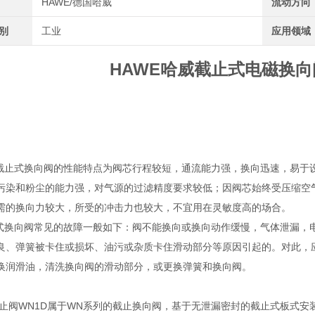
HAWE/德国哈威
流动方向
类别
工业
应用领域
HAWE哈威截止式电磁换向
E截止式换向阀的性能特点为阀芯行程较短，通流能力强，换向迅速，易于
污染和粉尘的能力强，对气源的过滤精度要求较低；因阀芯始终受压缩空
需的换向力较大，所受的冲击力也较大，不宜用在灵敏度高的场合。
止式换向阀常见的故障一般如下：阀不能换向或换向动作缓慢，气体泄漏，
良、弹簧被卡住或损坏、油污或杂质卡住滑动部分等原因引起的。对此，
换润滑油，清洗换向阀的滑动部分，或更换弹簧和换向阀。
止阀WN1D属于WN系列的截止换向阀，基于无泄漏密封的截止式板式安