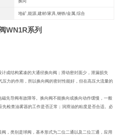
换向
地矿,能源,建材/家具,钢铁/金属,综合
阀WN1R系列
设计成结构紧凑的大通径换向阀；滑动密封面少，泄漏损失
气压力的作用，所以换向阀的密封性能好，但在高压大流量的
电磁先导阀有故障等。换向阀不能换向或换向动作缓慢，一般
应先检查油雾器的工作是否正常；润滑油的粘度是否合适。必
装阀，类别是球阀，基本形式为二位二通以及二位三通，应用