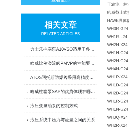
于农业、林
哈威截止式换向
HAWE具体
相关文章
WH3R-G24
RELATED ARTICLES
WH1R-L24
WH2N-X24
力士乐柱塞泵A10VSO适用于多种工作条件和环境
WH1H-G24
WH2H-G24
哈威比例溢流阀PMVP的性能要求有哪些？这里有着详细的分析
WH4N-G24
WH1R-X24
ATOS阿托斯防爆阀采用高精度压力传感器与调节装置
WH1D-G24
哈威柱塞泵SAP的优势体现在哪些方面？
WH2D-G24
WH1R-G24
液压变量油泵的控制方式
WH1N-G24
WH3Q-X24
液压系统中压力与流量之间的关系
WH2R-X24