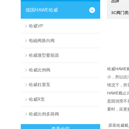
品牌
德国HAWE哈威
3C阀门
哈威VP
电磁阀换向阀
哈威微型蓄能器
哈威HAW
哈威比例阀
小，所以抗
哈威柱塞泵
情况下，所
HAWE截
哈威R泵
是因润滑不
要时，应更
哈威比例多路阀
原装哈威截
查看全部