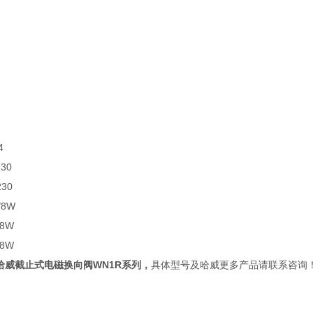
4
30
30
/8W
/8W
/8W
E哈威截止式电磁换向阀WN1R系列
，
具体型号及哈威更多产品请联系咨询