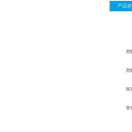
产品咨
您
您
联
常