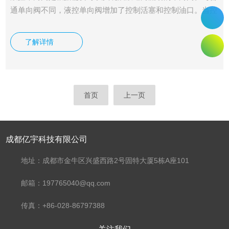
通单向阀不同，液控单向阀增加了控制活塞和控制油口。当控
制口无压力时，为普通单向阀的功能；当控制口通压力油时，
推杆推开单向阀芯，可实现油液倒流。我司供应有伊顿IH插装
了解详情
式液控单向阀4CK.
首页
上一页
成都亿宇科技有限公司
地址：成都市金牛区兴盛西路2号固特大厦5栋A座101
邮箱：197765040@qq.com
传真：+86-028-86797388