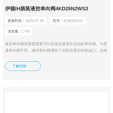
伊顿IH插装液控单向阀4KD25N2WS3
更新时间：
2025-07-30
型号：
4CKD901S3
浏览量：
1745
液控单向阀是根据需要可以实现油液逆向流动的单向阀。与普
通单向阀不同，液控单向阀增加了控制活塞和控制油口。当控
制口无压力时，为普通单向阀的功能；当控制口通压力油时，
推杆推开单向阀芯，可实现油液倒流。我司供应有伊顿IH插装
了解详情
液控单向阀4KD25N2WS3.