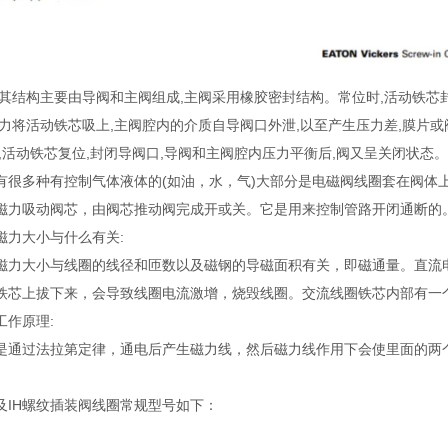
,其结构主要由导阀和主阀组成,主阀采用橡胶密封结构。常位时,活动铁芯
磁力将活动铁芯吸上,主阀腔内的介质自导阀口外泄,以至产生压力差,膜片
失,活动铁芯复位,封闭导阀口,导阀和主阀腔内压力平衡后,阀又呈关闭状态。
有很多种有控制气体液体的(如油，水，气)大部分是电磁阀线圈套在阀体
磁力吸动阀芯，由阀芯推动阀完成开或关。它是用来控制管路开闭通断的
磁力大小与什么有关:
磁力大小与线圈的线径和匝数以及磁钢的导磁面积有关，即磁通量。直流
铁芯上拔下来，会导致线圈电流激增，烧毁线圈。交流线圈铁芯内部有一
工作原理:
是通过法拉第定律，通电后产生磁力线，然后磁力线作用下会使里面的两
及IH螺纹插装阀线圈常规型号如下：