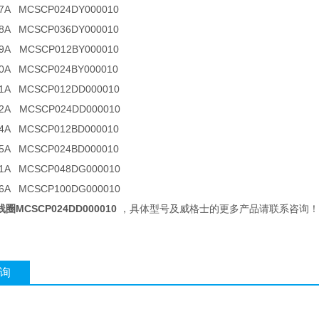
67A MCSCP024DY000010
68A MCSCP036DY000010
69A MCSCP012BY000010
70A MCSCP024BY000010
71A MCSCP012DD000010
72A MCSCP024DD000010
74A MCSCP012BD000010
75A MCSCP024BD000010
81A MCSCP048DG000010
66A MCSCP100DG000010
MCSCP024DD000010
具体型号及威格士的更多产品请联系咨询！
，
询