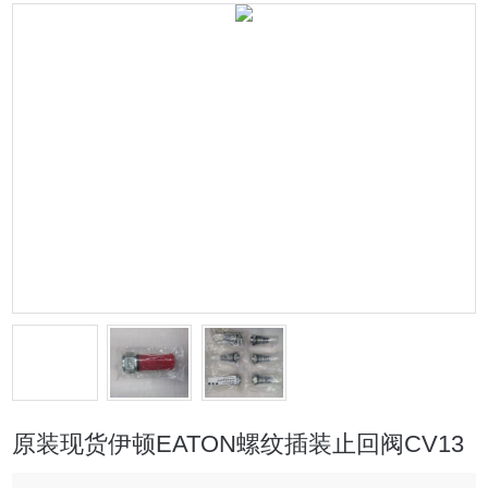
原装现货伊顿EATON螺纹插装止回阀CV13