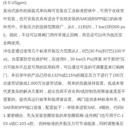
(6 0 USgpm)
直动式操作的插装式单向阀可安装在工业标准腔体中，可用于在歧管
中安装，也可安装在具有适合于在线安装的SAE或BSPP端口的标准
外壳中。开裂压力的选择范围很广，从0，21到20，7 bar(3到300 ps
i)。因此，不仅可以将阀门用作常规止回阀，而且还可以作为低压安
全阀使用。
冲击是通过使用几个标准开裂压力范围从2，0巴(30 Psi)到7巴(100 P
si)。当需要防空化保护时，应使用0，30 bar(5 Psi)弹簧.对于那些*压
力可能并不总是可用的应用程序，可以通过可选的可调覆盖来订购阀
门。本目录中的产品已经在132%或115%的额定压力下进行了100万
次疲劳试验或1,000万次疲劳试验。·简单的负载保持装置。低成本替
代更复杂的解决方案时，超出负荷不存在和/或控制负荷释放速度是不
需要的。提供高运行效率和低弹簧设置。·阀门提供多种标准外壳，有
SAE和BSPP端口选项，配置如下：-串联单进双SAE、4螺栓、代码6
1-紧密耦合、乳头安装垫圈安装的单垫圈双阀-这些阀门也可用于C-1
03 s或C-103 s腔。·四种标准的开裂压力可节省能源，同时调整液压