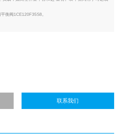
衡阀1CE120F35S8。
联系我们