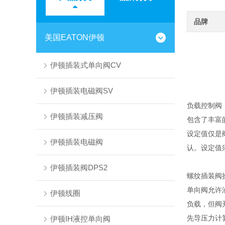
品牌
美国EATON伊顿
伊顿插装式单向阀CV
伊顿插装电磁阀SV
负载控制阀
伊顿插装减压阀
包含了丰富
设定值仅是
伊顿插装电磁阀
认。设定值
伊顿插装阀DPS2
螺纹插装阀
单向阀允许
伊顿线圈
负载，但阀
先导压力计算
伊顿IH液控单向阀