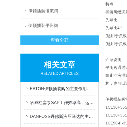
特点
伊顿插装溢流阀
插装阀经济
先导比
伊顿插装平衡阀
先导比4:1
(适用于负载
查看全部
(适用于负载
介绍说明
相关文章
平衡阀通过
RELATED ARTICLES
阻止油液泄
构，也可以
EATON伊顿插装阀的主要作用都有哪些？
伊顿插装阀
哈威柱塞泵SAP工作效率高，运行流畅
1CE30F35
1CE30F35
DANFOSS丹佛斯液压马达的主要特点和应用领域
1CE90-F-