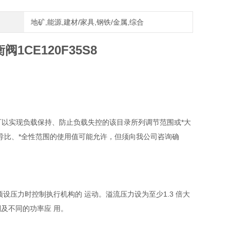
地矿,能源,建材/家具,钢铁/金属,综合
1CE120F35S8
可以实现负载保持、防止负载失控的该目录所列调节范围或*大
导比、*全性范围的使用值可能允许，但须向我公司咨询确
设压力时控制执行机构的 运动。溢流压力设为至少1.3 倍大
及不同的功率应 用。