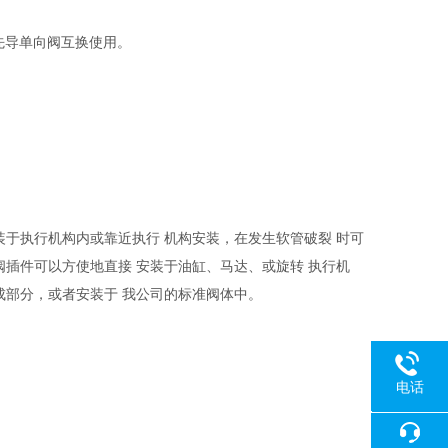
的先导单向阀互换使用。
装于执行机构内或靠近执行 机构安装，在发生软管破裂 时可
阀插件可以方使地直接 安装于油缸、马达、或旋转 执行机
成部分，或者安装于 我公司的标准阀体中。
电话
18080