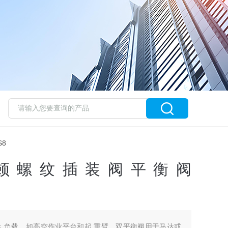
S8
N伊顿螺纹插装阀平衡阀
 负载，如高空作业平台和起 重臂。双平衡阀用于马达或