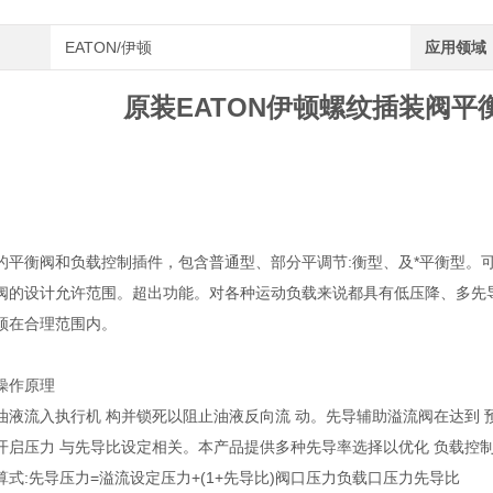
EATON/伊顿
应用领域
原装EATON伊顿螺纹插装阀平衡阀
的平衡阀和负载控制插件，包含普通型、部分平调节:衡型、及*平衡型。
阀的设计允许范围。超出功能。对各种运动负载来说都具有低压降、多先
须在合理范围内。
操作原理
油液流入执行机 构并锁死以阻止油液反向流 动。先导辅助溢流阀在达到 预
开启压力 与先导比设定相关。本产品提供多种先导率选择以优化 负载控制
式:先导压力=溢流设定压力+(1+先导比)阀口压力负载口压力先导比