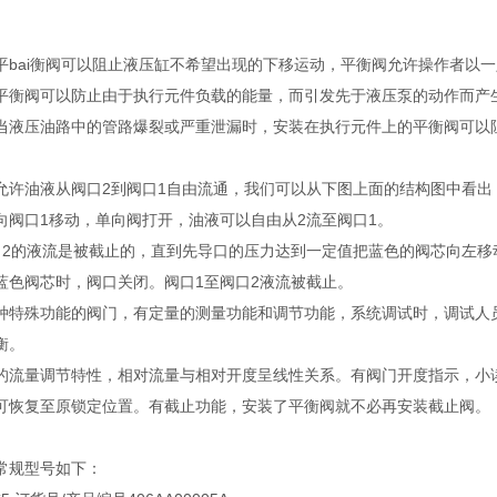
平bai衡阀可以阻止液压缸不希望出现的下移运动，平衡阀允许操作者以
平衡阀可以防止由于执行元件负载的能量，而引发先于液压泵的动作而产
当液压油路中的管路爆裂或严重泄漏时，安装在执行元件上的平衡阀可以
允许油液从阀口2到阀口1自由流通，我们可以从下图上面的结构图中看出
向阀口1移动，单向阀打开，油液可以自由从2流至阀口1。
口2的液流是被截止的，直到先导口的压力达到一定值把蓝色的阀芯向左移
蓝色阀芯时，阀口关闭。阀口1至阀口2液流被截止。
种特殊功能的阀门，有定量的测量功能和调节功能，系统调试时，调试人
衡。
的流量调节特性，相对流量与相对开度呈线性关系。有阀门开度指示，小
可恢复至原锁定位置。有截止功能，安装了平衡阀就不必再安装截止阀。
常规型号如下：