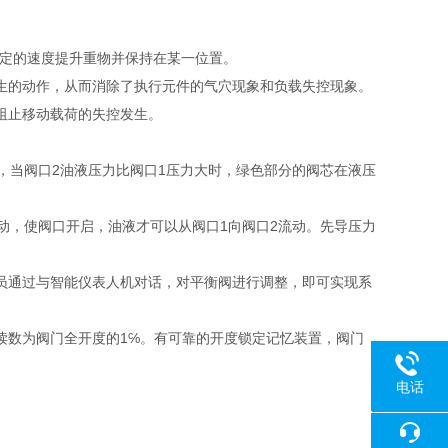
一定的速度提升重物并保持在某一位置。
生的动作，从而消除了执行元件的气穴现象和负载失控现象。
阻止移动载荷的失控发生。
，当阀口2油液压力比阀口1压力大时，绿色部分的阀芯在液压
动，使阀口开启，油液才可以从阀口1向阀口2流动。先导压力
员通过与智能仪表人机对话，对平衡阀进行调整，即可实现系
读数为阀门全开度的1℅。有可靠的开度锁定记忆装置，阀门
电话
18080