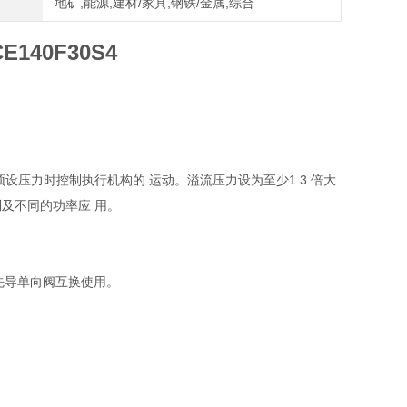
地矿,能源,建材/家具,钢铁/金属,综合
140F30S4
设压力时控制执行机构的 运动。溢流压力设为至少1.3 倍大
及不同的功率应 用。
的先导单向阀互换使用。