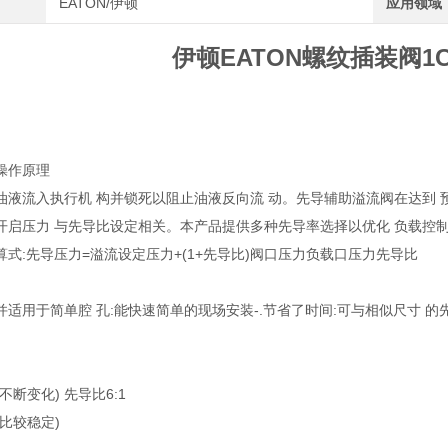
EATON/伊顿
应用领域
伊顿EATON螺纹插装阀1CE
操作原理
油液流入执行机 构并锁死以阻止油液反向流 动。先导辅助溢流阀在达到 预
开启压力 与先导比设定相关。本产品提供多种先导率选择以优化 负载控制
式:先导压力=溢流设定压力+(1+先导比)阀口压力负载口压力先导比
并适用于简单腔 孔:能快速简单的现场安装-.节省了时间:可与相似尺寸 
不断变化) 先导比6:1
比较稳定)