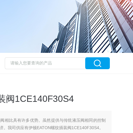
阀1CE140F30S4
压阀相比具有许多优势。虽然提供与传统液压阀相同的控制
我司供应有伊顿EATON螺纹插装阀1CE140F30S4。