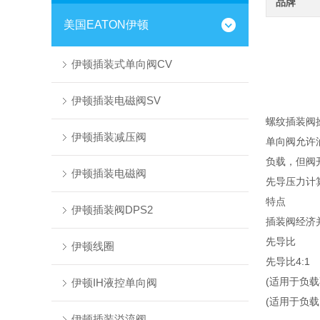
品牌
美国EATON伊顿
伊顿插装式单向阀CV
伊顿插装电磁阀SV
螺纹插装阀
伊顿插装减压阀
单向阀允许
负载，但阀
伊顿插装电磁阀
先导压力计算
特点
伊顿插装阀DPS2
插装阀经济
先导比
伊顿线圈
先导比4:1
(适用于负载
伊顿IH液控单向阀
(适用于负载
伊顿插装溢流阀