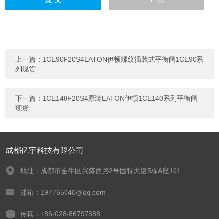
上一篇：
1CE90F20S4EATON伊顿螺纹插装式平衡阀1CE90系
列现货
下一篇：
1CE140F20S4原装EATON伊顿1CE140系列平衡阀
现货
成都亿宇科技有限公司
地址：成都市金牛区兴盛西路2号固特大厦5栋A座101
邮箱：197765040@qq.com
传真：+86-028-86797388