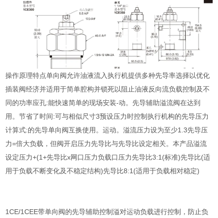
操作原理特点单向阀允许油液流入执行机提供多种先导率选择以优化
插装阀经济并适用于简单腔构并锁死以阻止油液反向流负载控制及不
同的功率应孔:能快速简单的现场安装-动。先导辅助溢流阀在达到
用。节省了时间:可与相似尺寸3预设压力时控制执行机构的先导压力
计算式:的先导单向阀互换使用。运动。溢流压力设为至少1.3先导压
力=倍大负载，但阀开启压力先导比与先导比设定相关。本产品溢流
设定压力+(1+先导比x网口压力负载口压力先导比3:1(标准)先导比(适
用于负载不断变化及不稳定结构)先导比8:1(适用于负载相对稳定)
1CE/1CEE带单向阀的先导辅助控制溢对运动负载进行控制，防止负