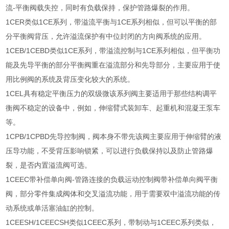
流-平衡阀载失控，同时有负载保持，保护管路爆裂的作用。
1CER类似1CE系列，带溢流平衡与1CE系列相似，但可以平衡的部
分平衡阀背压，允许溢流保护有中位封闭的方向阀系统的应用。
1CEB/1CEBD类似1CE系列，带溢流控制与1CE系列相似，但平衡功
能及先导平衡的部分平衡阀重在溢流部分和先导部分，主要应用于使
用比例阀的系统及背压变化较大的系统。
1CEL具有稳定平衡压力的双级微该系列阀主要适用于那些结构调平
衡阀不稳定的设备中，例如，伸缩臂式装卸车、起重机和混凝王泵车
等。
1CPB/1CPBD先导控制阀，阀本身不带先该阀主要应用于伸缩臂的液
压导功能，不受背压影响锁紧，可以进行负载保持以及防止管路爆
裂，是否内置溢流阀可选。
1CEEC带补偿单向阀-管路连接的负载运动控制阀带补偿单向阀平衡
阀，部分零件集成阀体和交叉溢流功能，用于需要双中溢流功能的传
动系统或单活塞油缸的控制。
1CEESH/1CEECSH类似1CEEC系列，带制动与1CEEC系列类似，