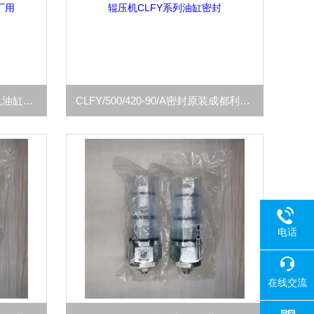
CLFY/500/420-90/B密封辊压机油缸CLFY/500/420密封包水泥厂用
CLFY/500/420-90/A密封原装成都利君辊压机CLFY系列油缸密封
电话
18080
在线交流