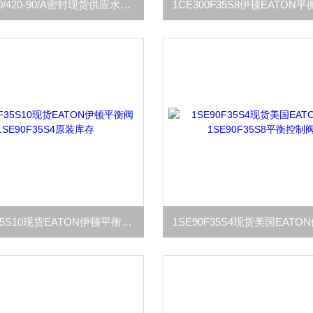
CLFY/500/420-90/A密封现货供应水泥厂辊压机油缸密封包
1SE30F35S10现货EATON伊顿平衡阀1SE90F35S4原装库存