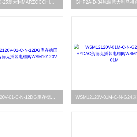
GHP2A-D-25意大利MARZOCCHI马祖奇GHP2A液压齿轮泵
WSM12120V-01-C-N-12DG库存德国HYDAC贺德克插装电磁阀WSM10120V