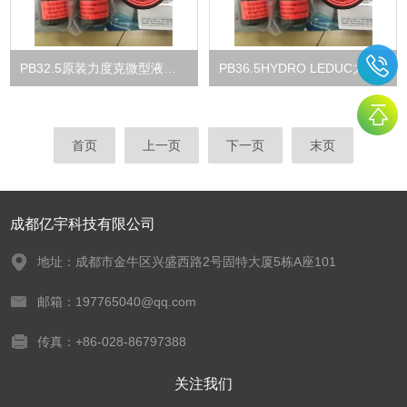
PB32.5原装力度克微型液压柱塞泵泵PB系列
PB36.5HYDRO LEDUC力度克PB系列微型柱塞泵原装
首页
上一页
下一页
末页
成都亿宇科技有限公司
地址：成都市金牛区兴盛西路2号固特大厦5栋A座101
邮箱：197765040@qq.com
传真：+86-028-86797388
关注我们